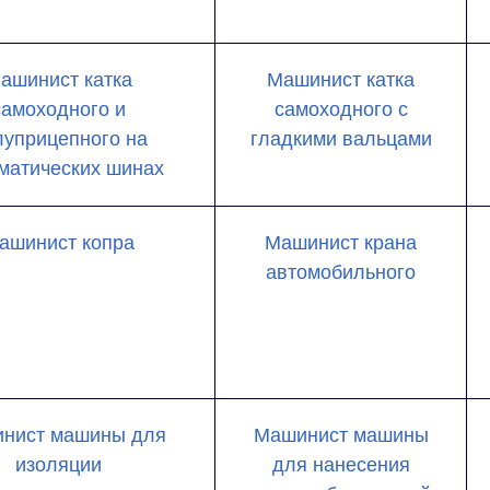
ашинист катка
Машинист катка
самоходного и
самоходного с
луприцепного на
гладкими вальцами
матических шинах
ашинист копра
Машинист крана
автомобильного
нист машины для
Машинист машины
изоляции
для нанесения