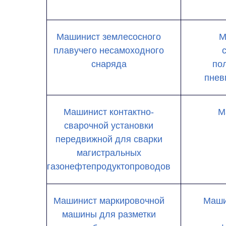
Машинист землесосного
М
плавучего несамоходного
снаряда
по
пнев
Машинист контактно-
М
сварочной установки
передвижной для сварки
магистральных
газонефтепродуктопроводов
Машинист маркировочной
Маши
машины для разметки