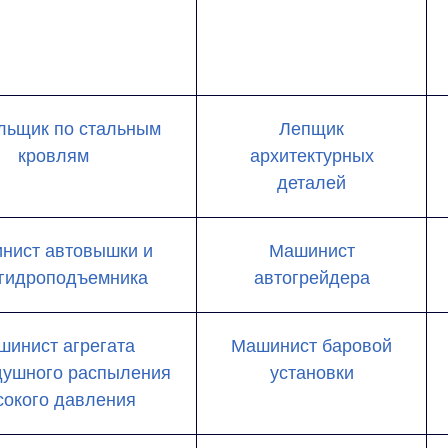
льщик по стальным
Лепщик
кровлям
архитектурных
деталей
нист автовышки и
Машинист
гидроподъемника
автогрейдера
шинист агрегата
Машинист баровой
душного распыления
установки
сокого давления