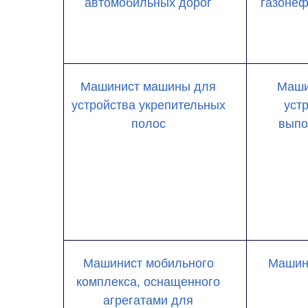
автомобильных дорог
газонеф
Машинист машины для
Маши
устройства укрепительных
уст
полос
выпо
Машинист мобильного
Машини
комплекса, оснащенного
агрегатами для