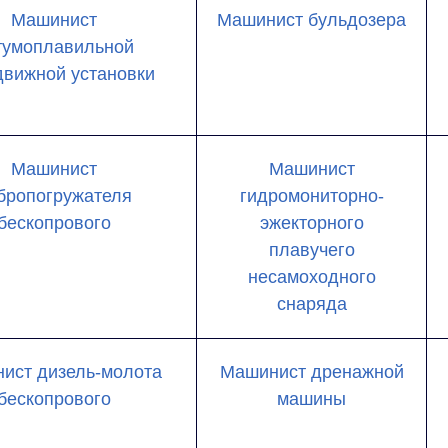
Машинист
Машинист бульдозера
тумоплавильной
движной установки
Машинист
Машинист
бропогружателя
гидромониторно-
бескопрового
эжекторного
плавучего
несамоходного
снаряда
ист дизель-молота
Машинист дренажной
бескопрового
машины