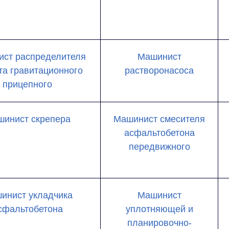
ст распределителя
Машинист
та гравитационного
растворонасоса
прицепного
инист скрепера
Машинист смесителя
асфальтобетона
передвижного
инист укладчика
Машинист
сфальтобетона
уплотняющей и
планировочно-