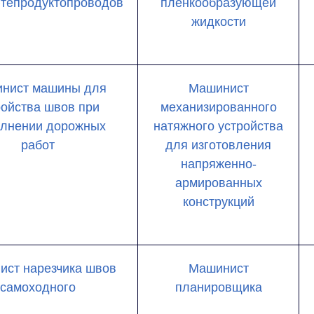
тепродуктопроводов
пленкообразующей
жидкости
нист машины для
Машинист
ройства швов при
механизированного
лнении дорожных
натяжного устройства
работ
для изготовления
напряженно-
армированных
конструкций
ст нарезчика швов
Машинист
самоходного
планировщика