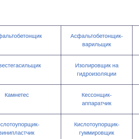
фальтобетонщик
Асфальтобетонщик-
варильщик
вестегасильщик
Изолировщик на
гидроизоляции
Камнетес
Кессонщик-
аппаратчик
слотоупорщик-
Кислотоупорщик-
винипластчик
гуммировщик