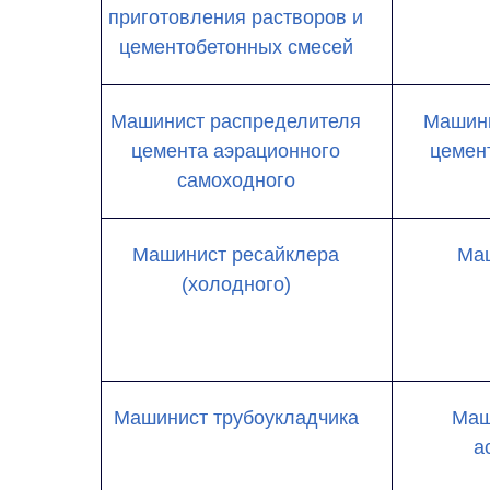
приготовления растворов и
цементобетонных смесей
Машинист распределителя
Машини
цемента аэрационного
цемен
самоходного
Машинист ресайклера
Маш
(холодного)
Машинист трубоукладчика
Маш
а