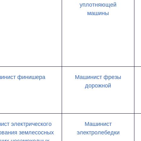
уплотняющей
машины
инист финишера
Машинист фрезы
дорожной
ист электрического
Машинист
ования землесосных
электролебедки