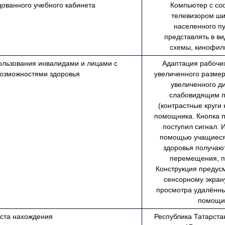
ованного учебного кабинета
Компьютер с со
телевизором ши
населенного п
представлять в ви
схемы, кинофил
ользования инвалидами и лицами с
Адаптация рабочих
озможностями здоровья
увеличенного размер
увеличенного д
слабовидящим п
(контрастные круги
помощника. Кнопка п
поступил сигнал.
помощью учащиеся 
здоровья получаю
перемещения, п
Конструкция предус
сенсорному экран
просмотра удалённых
помощи 
ста нахождения
Республика Татарстан