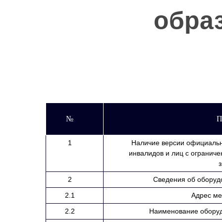
обра
№
П
1
Наличие версии официальн
инвалидов и лиц с огранич
з
2
Сведения об оборуд
2.1
Адрес ме
2.2
Наименование оборуд