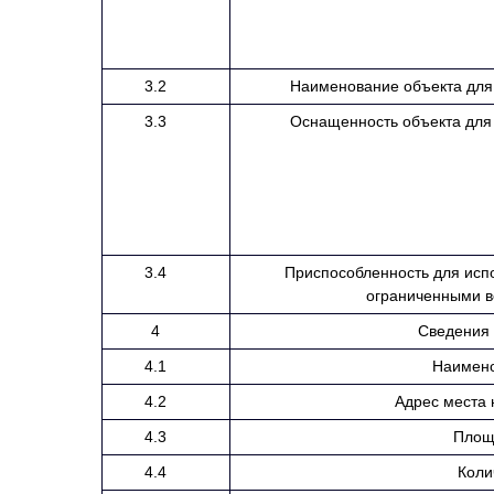
3.2
Наименование объекта для 
3.3
Оснащенность объекта для 
3.4
Приспособленность для исп
ограниченными в
4
Сведения 
4.1
Наимено
4.2
Адрес места 
4.3
Площ
4.4
Коли