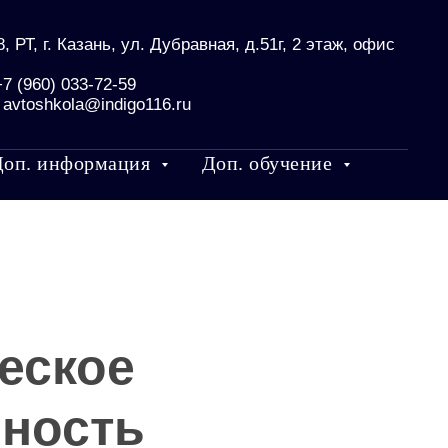
, РТ, г. Казань, ул. Дубравная, д.51г, 2 этаж, офис
+7 (960) 033-72-59
:
avtoshkola@indigo116.ru
Доп. информация
Доп. обучение
еское
нность