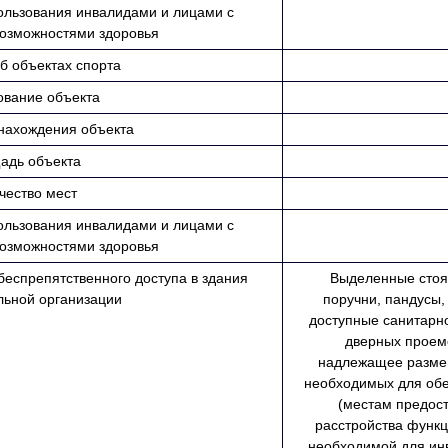
ользования инвалидами и лицами с
озможностями здоровья
б объектах спорта
вание объекта
нахождения объекта
адь объекта
чество мест
ользования инвалидами и лицами с
озможностями здоровья
еспрепятственного доступа в здания
Выделенные стоян
льной организации
поручни, пандусы,
доступные санитарн
дверных проемо
надлежащее разме
необходимых для обе
(местам предост
расстройства функц
необходимой для ин