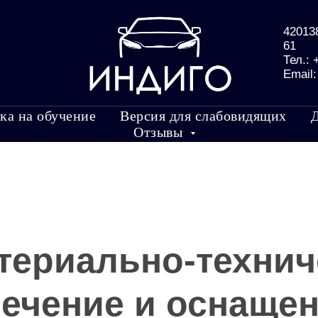
420138
61
Тел.:
Email
ка на обучение
Версия для слабовидящих
Отзывы
атериально-технич
ечение и оснаще