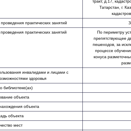
тракт, д.17, кадаст
Татарстан, г. К
кадастров
проведения практических занятий
З
проведения практических занятий
По периметру ус
препятствующее дв
пешеходов, за иск
процессе обучения
конуса разметочные
разм
ользования инвалидами и лицами с
озможностями здоровья
о библиотеке(ах)
вание объекта
нахождения объекта
адь объекта
чество мест