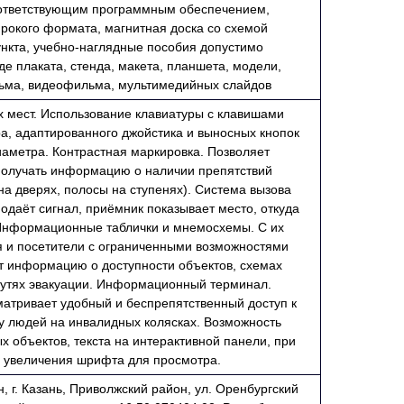
ответствующим программным обеспечением,
рокого формата, магнитная доска со схемой
ункта, учебно-наглядные пособия допустимо
де плаката, стенда, макета, планшета, модели,
ьма, видеофильма, мультимедийных слайдов
 мест. Использование клавиатуры с клавишами
а, адаптированного джойстика и выносных кнопок
иаметра. Контрастная маркировка. Позволяет
олучать информацию о наличии препятствий
 на дверях, полосы на ступенях). Система вызова
одаёт сигнал, приёмник показывает место, откуда
 Информационные таблички и мнемосхемы. С их
и посетители с ограниченными возможностями
т информацию о доступности объектов, схемах
утях эвакуации. Информационный терминал.
матривает удобный и беспрепятственный доступ к
у людей на инвалидных колясках. Возможность
 объектов, текста на интерактивной панели, при
увеличения шрифта для просмотра.
, г. Казань, Приволжский район, ул. Оренбургский