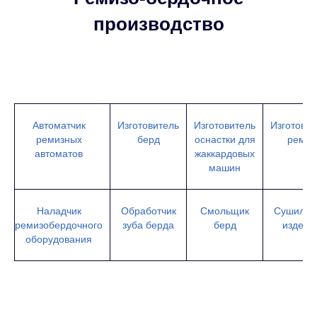
производство
Автоматчик
Изготовитель
Изготовитель
Изготовит
ремизных
берд
оснастки для
ремиз
автоматов
жаккардовых
машин
Наладчик
Обработчик
Смольщик
Сушильщ
ремизобердочного
зуба берда
берд
издели
оборудования