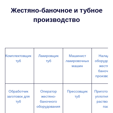
Жестяно-баночное и тубное
производство
Комплектовщик
Лакировщик
Машинист
Наладчи
туб
туб
лакировочных
оборудова
машин
жестяно
баночно
производс
Обработчик
Оператор
Прессовщик
Приготови
заготовок для
жестяно-
туб
уплотняю
туб
баночного
растворов
оборудования
паст