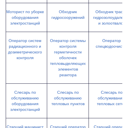
Моторист по уборке
Обходчик
Обходчик трассы
оборудования
гидросооружений
гидрозолоудалени
электростанций
и золоотвалов
Оператор систем
Оператор системы
Оператор
радиационного и
контроля
спецводоочистки
дозиметрического
герметичности
контроля
оболочек
тепловыделяющих
элементов
реактора
Слесарь по
Слесарь по
Слесарь по
обслуживанию
обслуживанию
обслуживанию
оборудования
тепловых пунктов
тепловых сетей
электростанций
Старший машинист
Старший оператор
Старший операто