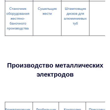
Станочник
Сушильщик
Штамповщик
оборудования
жести
дисков для
жестяно-
алюминиевых
баночного
туб
производства
Производство металлических
электродов
Брикетировщик
Дробильщик
Контролер
Прессовщик