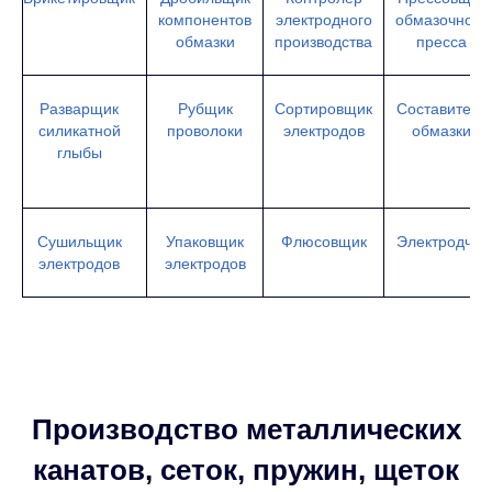
компонентов
электродного
обмазочного
обмазки
производства
пресса
Разварщик
Рубщик
Сортировщик
Составитель
силикатной
проволоки
электродов
обмазки
глыбы
Сушильщик
Упаковщик
Флюсовщик
Электродчик
электродов
электродов
Производство металлических
канатов, сеток, пружин, щеток