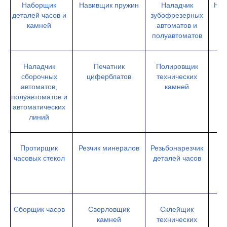
Наборщик
Навивщик пружин
Наладчик
Нал
деталей часов и
зубофрезерных
камней
автоматов и
полуавтоматов
Наладчик
Печатник
Полировщик
сборочных
циферблатов
технических
автоматов,
камней
полуавтоматов и
автоматических
линий
Протирщик
Резчик минералов
Резьбонарезчик
часовых стекол
деталей часов
Сборщик часов
Сверловщик
Склейщик
камней
технических
де