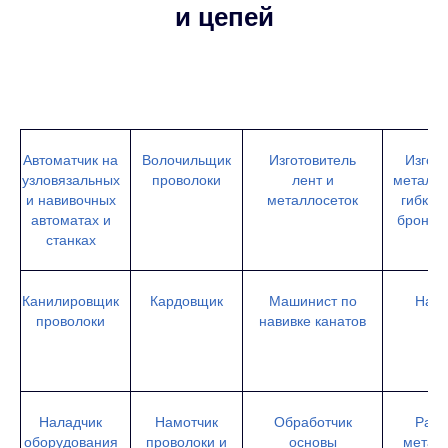
и цепей
Автоматчик на
Волочильщик
Изготовитель
Изгот
узловязальных
проволоки
лент и
металло
и навивочных
металлосеток
гибких
автоматах и
бронес
станках
Канилировщик
Кардовщик
Машинист по
Наб
проволоки
навивке канатов
ре
Наладчик
Намотчик
Обработчик
Раст
оборудования
проволоки и
основы
метал