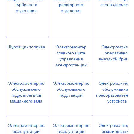
турбинного
реакторного
спецводоочистки
отделения
отделения
Шуровщик топлива
Электромонтер
Электромонтер
главного щита
оперативно-
управления
выездной бригад
электростанции
Электромонтер по
Электромонтер по
Электромонтер п
обслуживанию
обслуживанию
обслуживанию
гидроагрегатов
подстанций
преобразовательн
машинного зала
устройств
Электромонтер по
Электромонтер по
Электромонтер п
эксплуатации
эксплуатации
эскизированию