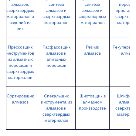
алмазов,
синтеза
синтеза
порошко
сверхтвердых
алмазов и
алмазов и
кристалло
материалов и
сверхтвердых
сверхтвердых
сверхтве
изделий из
материалов
материалов
материа
них
Прессовщик
Расфасовщик
Резчик
Рекуперат
инструментов
алмазов и
алмазов
алмазо
из алмазных
алмазных
порошков и
порошков
сверхтвердых
материалов
Сортировщик
Спекальщик
Шихтовщик в
Шлифов
алмазов
инструмента из
алмазном
алмазов
алмазов и
производстве
сверхтве
сверхтвердых
материа
материалов