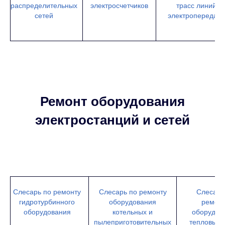
распределительных
электросчетчиков
трасс линий
сетей
электропередачи
Ремонт оборудования
электростанций и сетей
Слесарь по ремонту
Слесарь по ремонту
Слесарь
гидротурбинного
оборудования
ремон
оборудования
котельных и
оборудов
пылеприготовительных
тепловых 