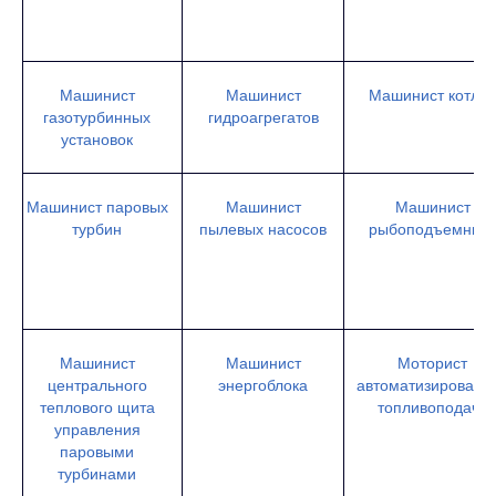
Машинист
Машинист
Машинист котлов
газотурбинных
гидроагрегатов
установок
Машинист паровых
Машинист
Машинист
турбин
пылевых насосов
рыбоподъемника
Машинист
Машинист
Моторист
центрального
энергоблока
автоматизированн
теплового щита
топливоподачи
управления
паровыми
турбинами