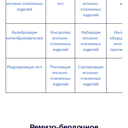
игольно-платинных
игл
игольно-
игл
изделий
платинных
изделий
Калибровщик
Контролер
Наборщик
Наладч
нитеобразователей
игольно-
игольно-
оборудов
платинных
платинных
игольн
изделий
изделий
производ
Редуцировщик игл
Рихтовщик
Сортировщик
игольно-
игольно-
платинных
платинных
изделий
изделий
Ремизо-бердочное