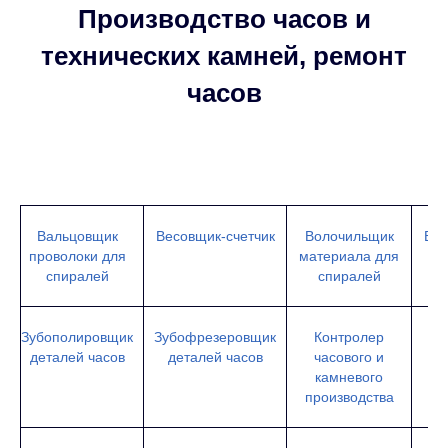
Производство часов и
технических камней, ремонт
часов
Вальцовщик
Весовщик-счетчик
Волочильщик
Вы
проволоки для
материала для
спиралей
спиралей
Зубополировщик
Зубофрезеровщик
Контролер
деталей часов
деталей часов
часового и
д
камневого
производства