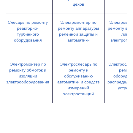
цехов
Слесарь по ремонту
Электромонтер по
Электромон
реакторно-
ремонту аппаратуры
ремонту воз
турбинного
релейной защиты и
лини
оборудования
автоматики
электропер
Электромонтер по
Электрослесарь по
Электрослес
ремонту обмоток и
ремонту и
ремон
изоляции
обслуживанию
оборудов
электрооборудования
автоматики и средств
распредели
измерений
устройс
электростанций