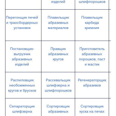
изделий
шлифпорошков
ш
Перегонщик печей
Плавильщик
Плавильщик
и трансбордерных
абразивных
карбида
установок
материалов
кремния
Постановщик-
Правщик
Приготовитель
выгрузчик
абразивных
абразивных
абразивных
кругов
порошков, паст
ш
изделий
и мастик
Распиловщик
Рассевальщик
Регенераторщик
необожженных
шлифзерна и
абразивов
ш
кругов и брусков
шлифпорошков
Сепараторщик
Сортировщик
Сортировщик
шлифзерна
абразивных
куска на печах