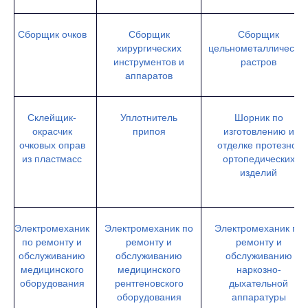
Сборщик очков
Сборщик
Сборщик
хирургических
цельнометаллически
инструментов и
растров
аппаратов
Склейщик-
Уплотнитель
Шорник по
окрасчик
припоя
изготовлению и
очковых оправ
отделке протезно-
из пластмасс
ортопедических
изделий
Электромеханик
Электромеханик по
Электромеханик по
по ремонту и
ремонту и
ремонту и
обслуживанию
обслуживанию
обслуживанию
медицинского
медицинского
наркозно-
оборудования
рентгеновского
дыхательной
оборудования
аппаратуры