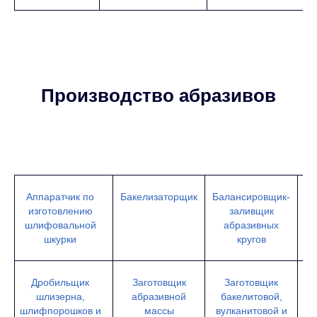
Производство абразивов
Аппаратчик по
Бакелизаторщик
Балансировщик-
изготовлению
заливщик
шлифовальной
абразивных
в
шкурки
кругов
Дробильщик
Заготовщик
Заготовщик
шлизерна,
абразивной
бакелитовой,
шлифпорошков и
массы
вулканитовой и