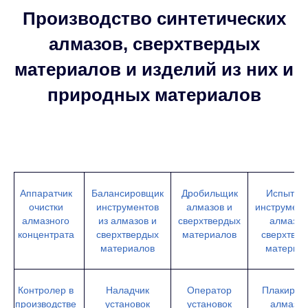
Производство синтетических
алмазов, сверхтвердых
материалов и изделий из них и
природных материалов
Аппаратчик
Балансировщик
Дробильщик
Испытат
очистки
инструментов
алмазов и
инструмент
алмазного
из алмазов и
сверхтвердых
алмазов
концентрата
сверхтвердых
материалов
сверхтве
материалов
материа
Контролер в
Наладчик
Оператор
Плакиров
производстве
установок
установок
алмазн