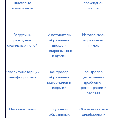
шихтовых
эпоксидной
материалов
массы
пе
об
Загрузчик-
Изготовитель
Изготовитель
И
разгрузчик
абразивных
абразивных
сушильных печей
дисков и
пилок
ш
полировальных
изделий
Классификаторщик
Контролер
Контролер
шлифпорошков
абразивных
цехов плавки,
о
материалов и
дробления,
изделий
регенерации и
рассева
Натяжчик сеток
Обдувщик
Обезвоживатель
абразивных
шлифзерна и
ш