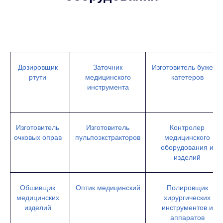
Дозировщик
Заточник
Изготовитель бужей и
ртути
медицинского
катетеров
инструмента
Изготовитель
Изготовитель
Контролер
очковых оправ
пульпоэкстракторов
медицинского
оборудования и
изделий
Обшивщик
Оптик медицинский
Полировщик
медицинских
хирургических
изделий
инструментов и
аппаратов