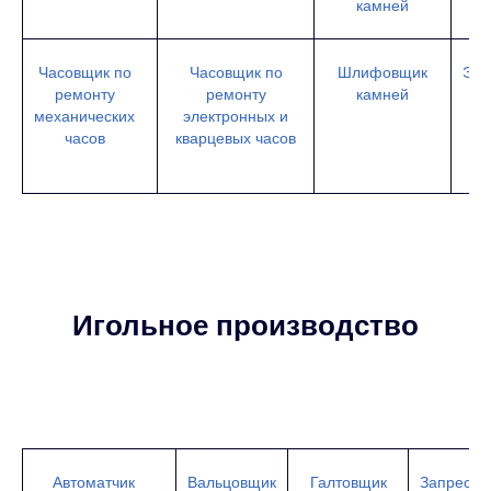
камней
Часовщик по
Часовщик по
Шлифовщик
Эле
ремонту
ремонту
камней
механических
электронных и
часов
кварцевых часов
м
Игольное производство
Автоматчик
Вальцовщик
Галтовщик
Запрессо